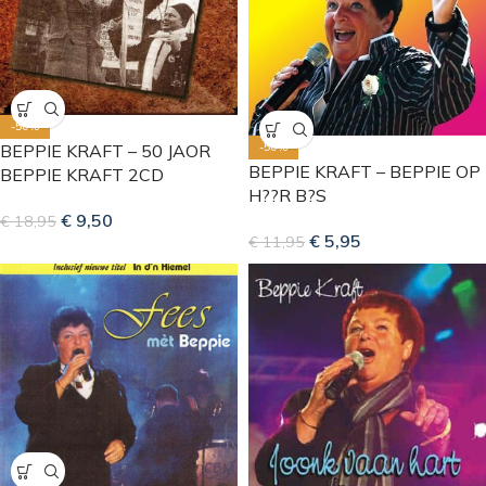
-50%
-50%
BEPPIE KRAFT – 50 JAOR
BEPPIE KRAFT – BEPPIE OP
BEPPIE KRAFT 2CD
H??R B?S
€
9,50
€
18,95
€
5,95
€
11,95