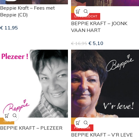
Beppie Kraft – Fees met
-70%
Beppie (CD)
UITVERKOCHT
BEPPIE KRAFT – JOONK
€
11,95
VAAN HART
€
5,10
€
16,95
-50%
-50%
BEPPIE KRAFT – PLEZEER
POPULAIR
BEPPIE KRAFT – V’R LEVE