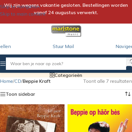
Wij zijn wegens vakantie gesloten. Bestellingen worden
Skip to navigation
vanaf 24 augustus verwerkt.
Skip to main content
ellen
Stuur Mail
Navige
Categorieën
Home
/
CD
/
Beppie Kraft
Toont alle 7 resultaten
Toon sidebar