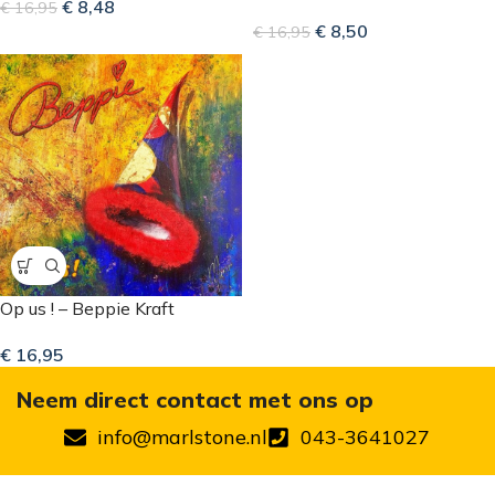
€
8,48
€
16,95
€
8,50
€
16,95
Op us ! – Beppie Kraft
€
16,95
Neem direct contact met ons op
info@marlstone.nl
043-3641027