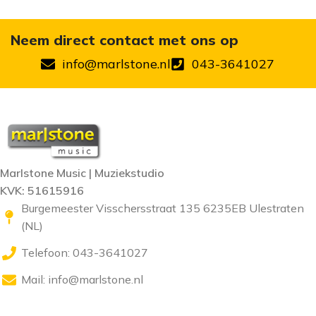
Neem direct contact met ons op
info@marlstone.nl
043-3641027
Marlstone Music | Muziekstudio
KVK: 51615916
Burgemeester Visschersstraat 135 6235EB Ulestraten
(NL)
Telefoon: 043-3641027
Mail:
info@marlstone.nl