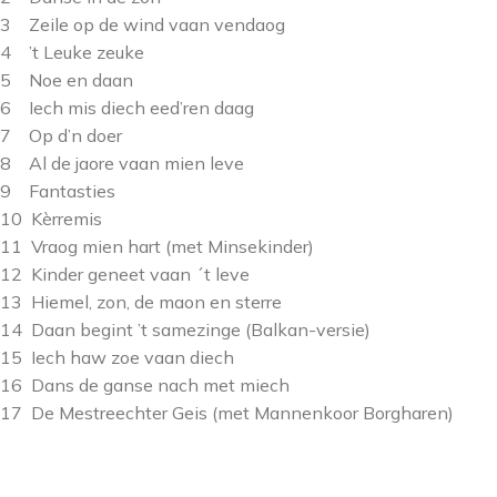
3 Zeile op de wind vaan vendaog
4 ’t Leuke zeuke
5 Noe en daan
6 Iech mis diech eed’ren daag
7 Op d’n doer
8 Al de jaore vaan mien leve
9 Fantasties
10 Kèrremis
11 Vraog mien hart (met Minsekinder)
12 Kinder geneet vaan ´t leve
13 Hiemel, zon, de maon en sterre
14 Daan begint ’t samezinge (Balkan-versie)
15 Iech haw zoe vaan diech
16 Dans de ganse nach met miech
17 De Mestreechter Geis (met Mannenkoor Borgharen)