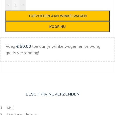
-
+
TOEVOEGEN AAN WINKELWAGEN
KOOP NU
Voeg
€
50,00
toe aan je winkelwagen en ontvang
gratis verzending!
BESCHRIJVING
VERZENDEN
1 Vrij !
2 Danse in de zon