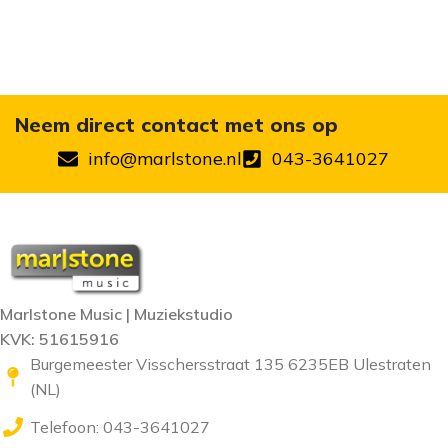
Neem direct contact met ons op
info@marlstone.nl
043-3641027
Marlstone Music | Muziekstudio
KVK: 51615916
Burgemeester Visschersstraat 135 6235EB Ulestraten
(NL)
Telefoon: 043-3641027