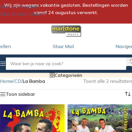
Wij zijn wegens vakantie gesloten. Bestellingen worden
Skip to navigation
vanaf 24 augustus verwerkt.
Skip to main content
ellen
Stuur Mail
Navige
Categorieën
Home
/
CD
/
La Bamba
Toont alle 2 resultaten
Toon sidebar