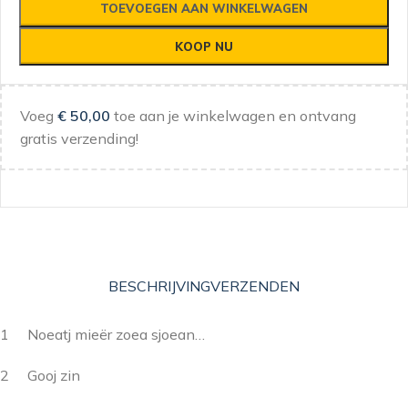
TOEVOEGEN AAN WINKELWAGEN
KOOP NU
Voeg
€
50,00
toe aan je winkelwagen en ontvang
gratis verzending!
BESCHRIJVING
VERZENDEN
1 Noeatj mieër zoea sjoean…
2 Gooj zin