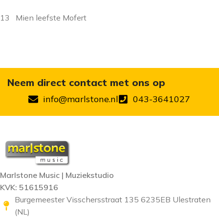
13 Mien leefste Mofert
Neem direct contact met ons op
info@marlstone.nl
043-3641027
Marlstone Music | Muziekstudio
KVK: 51615916
Burgemeester Visschersstraat 135 6235EB Ulestraten
(NL)