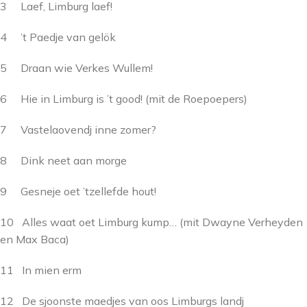
3 Laef, Limburg laef!
4 ’t Paedje van gelök
5 Draan wie Verkes Wullem!
6 Hie in Limburg is ’t good! (mit de Roepoepers)
7 Vastelaovendj inne zomer?
8 Dink neet aan morge
9 Gesneje oet ’tzellefde hout!
10 Alles waat oet Limburg kump… (mit Dwayne Verheyden
en Max Baca)
11 In mien erm
12 De sjoonste maedjes van oos Limburgs landj