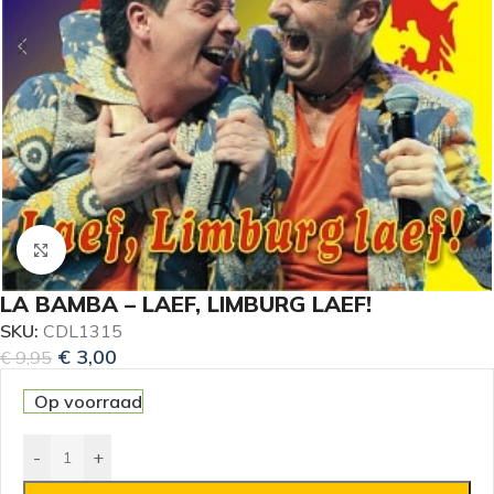
Klik om te vergroten
LA BAMBA – LAEF, LIMBURG LAEF!
SKU:
CDL1315
€
3,00
€
9,95
Op voorraad
-
+