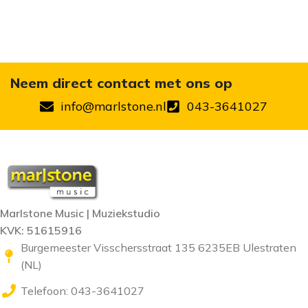
Neem direct contact met ons op
info@marlstone.nl
043-3641027
Marlstone Music | Muziekstudio
KVK: 51615916
Burgemeester Visschersstraat 135 6235EB Ulestraten
(NL)
Telefoon: 043-3641027