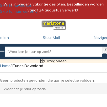
Wij zijn wegens vakantie gesloten. Bestellingen worden
Skip to navigation
vanaf 24 augustus verwerkt.
Skip to main content
ellen
Stuur Mail
Navige
Categorieën
Home
/
iTunes Download
Geen producten gevonden die aan je selectie voldoen.