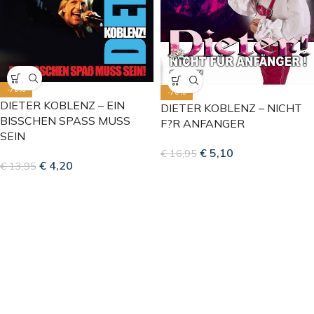
-70%
-70%
DIETER KOBLENZ – EIN
DIETER KOBLENZ – NICHT
BISSCHEN SPASS MUSS
F?R ANFANGER
SEIN
€
5,10
€
16,95
€
4,20
€
13,95