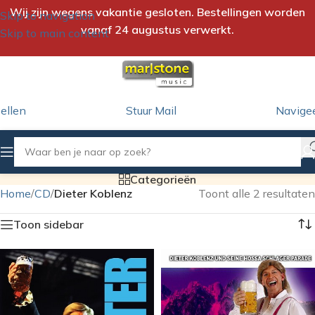
Wij zijn wegens vakantie gesloten. Bestellingen worden
Skip to navigation
vanaf 24 augustus verwerkt.
Skip to main content
ellen
Stuur Mail
Navige
Categorieën
Home
/
CD
/
Dieter Koblenz
Toont alle 2 resultaten
Toon sidebar