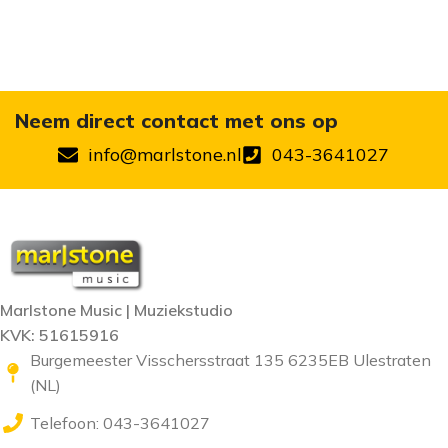
Neem direct contact met ons op
info@marlstone.nl
043-3641027
Marlstone Music | Muziekstudio
KVK: 51615916
Burgemeester Visschersstraat 135 6235EB Ulestraten
(NL)
Telefoon: 043-3641027