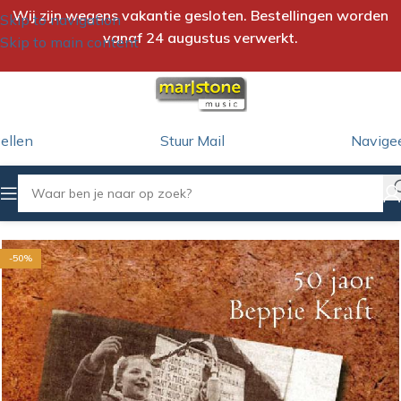
Wij zijn wegens vakantie gesloten. Bestellingen worden
Skip to navigation
vanaf 24 augustus verwerkt.
Skip to main content
ellen
Stuur Mail
Navige
Home
/
CD
/
Beppie Kraft
-50%