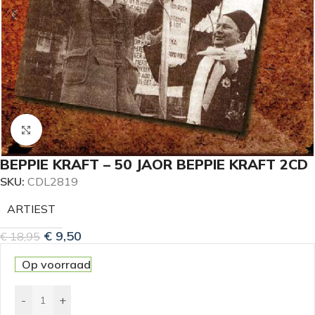
Klik om te vergroten
BEPPIE KRAFT – 50 JAOR BEPPIE KRAFT 2CD
SKU:
CDL2819
ARTIEST
€
9,50
€
18,95
Op voorraad
-
+