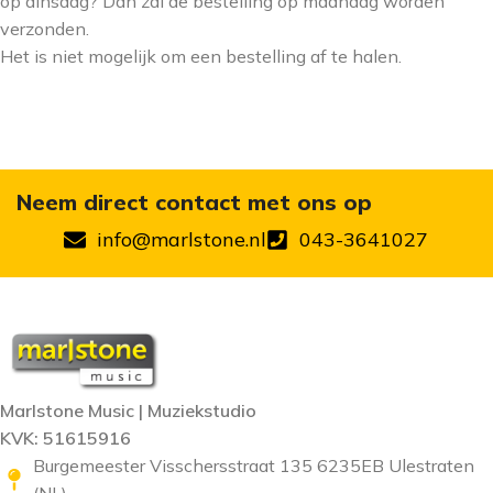
op dinsdag? Dan zal de bestelling op maandag worden
verzonden.
Het is niet mogelijk om een bestelling af te halen.
Neem direct contact met ons op
info@marlstone.nl
043-3641027
Marlstone Music | Muziekstudio
KVK: 51615916
Burgemeester Visschersstraat 135 6235EB Ulestraten
(NL)