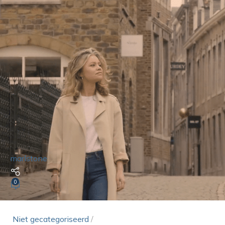
marlstone
0
Niet gecategoriseerd