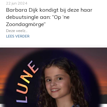
22 jun 2024
Barbara Dijk kondigt bij deze haar
debuutsingle aan: ”Op ‘ne
Zoondagmörge”
Deze veelz...
LEES VERDER