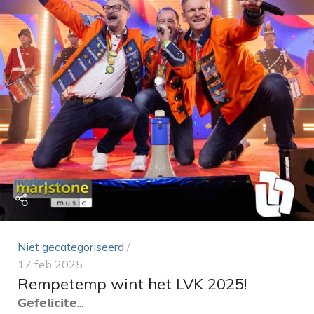
marlstone
Niet gecategoriseerd
17 feb 2025
Rempetemp wint het LVK 2025!
𝗚𝗲𝗳𝗲𝗹𝗶𝗰𝗶𝘁𝗲...