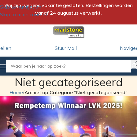
Wij zijn wegens vakantie gesloten. Bestellingen worden
Skip to navigation
vanaf 24 augustus verwerkt.
Skip to main content
ellen
Stuur Mail
Navige
Niet gecategoriseerd
Home
/
Archief op Categorie ”Niet gecategoriseerd”