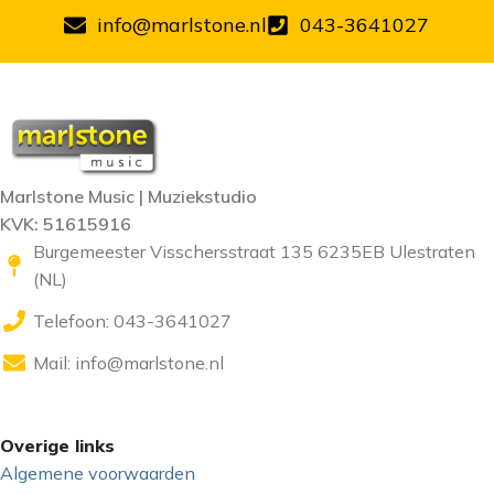
info@marlstone.nl
043-3641027
Marlstone Music | Muziekstudio
KVK: 51615916
Burgemeester Visschersstraat 135 6235EB Ulestraten
(NL)
Telefoon: 043-3641027
Mail:
info@marlstone.nl
Overige links
Algemene voorwaarden