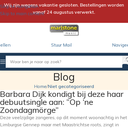
Wij zijn wegens vakantie gesloten. Bestellingen worden
Skip to navigation
vanaf 24 augustus verwerkt.
Skip to main content
ellen
Stuur Mail
Navige
Blog
Home
/
Niet gecategoriseerd
Barbara Dijk kondigt bij deze haar
debuutsingle aan: ”Op ‘ne
Zoondagmörge”
Deze veelzijdige zangeres, op dit moment woonachtig in het
Limburgse Gennep maar met Maastrichtse roots, zingt in