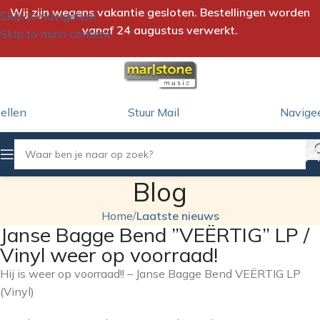
Wij zijn wegens vakantie gesloten. Bestellingen worden
Skip to navigation
vanaf 24 augustus verwerkt.
Skip to main content
ellen
Stuur Mail
Navige
Blog
Home
/
Laatste nieuws
Janse Bagge Bend ”VEËRTIG” LP /
Vinyl weer op voorraad!
Hij is weer op voorraad!! – Janse Bagge Bend VEËRTIG LP
(Vinyl)