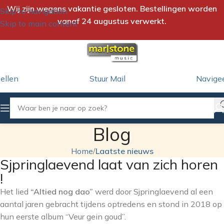
Wij zijn wegens vakantie gesloten. Bestellingen worden
Skip to navigation
vanaf 24 augustus verwerkt.
Skip to main content
ellen
Stuur Mail
Navige
Blog
Home
/
Laatste nieuws
Sjpringlaevend laat van zich horen
!
Het lied
“Altied nog dao”
werd door Sjpringlaevend al een
aantal jaren gebracht tijdens optredens en stond in 2018 op
hun eerste album “Veur gein goud”.