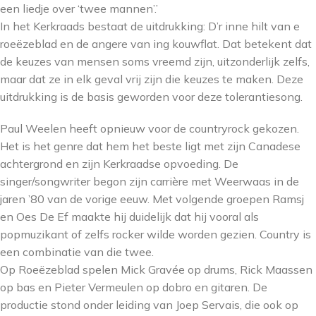
een liedje over ‘twee mannen’.’
In het Kerkraads bestaat de uitdrukking: D’r inne hilt van e
roeëzeblad en de angere van ing kouwflat. Dat betekent dat
de keuzes van mensen soms vreemd zijn, uitzonderlijk zelfs,
maar dat ze in elk geval vrij zijn die keuzes te maken. Deze
uitdrukking is de basis geworden voor deze tolerantiesong.
Paul Weelen heeft opnieuw voor de countryrock gekozen.
Het is het genre dat hem het beste ligt met zijn Canadese
achtergrond en zijn Kerkraadse opvoeding. De
singer/songwriter begon zijn carrière met Weerwaas in de
jaren ’80 van de vorige eeuw. Met volgende groepen Ramsj
en Oes De Ef maakte hij duidelijk dat hij vooral als
popmuzikant of zelfs rocker wilde worden gezien. Country is
een combinatie van die twee.
Op Roeëzeblad spelen Mick Gravée op drums, Rick Maassen
op bas en Pieter Vermeulen op dobro en gitaren. De
productie stond onder leiding van Joep Servais, die ook op