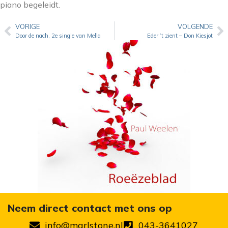
piano begeleidt.
VORIGE
VOLGENDE
Door de nach, 2e single van Mella
Eder ’t zient – Don Kiesjot
Neem direct contact met ons op
info@marlstone.nl
043-3641027