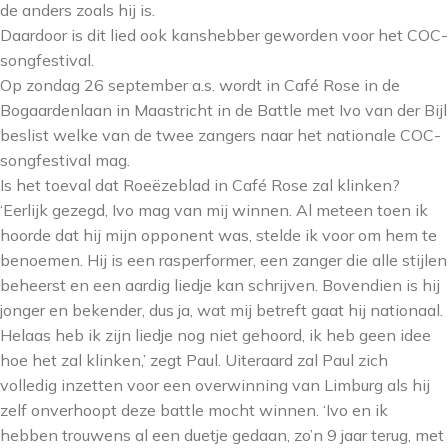
de anders zoals hij is.
Daardoor is dit lied ook kanshebber geworden voor het COC-
songfestival.
Op zondag 26 september a.s. wordt in Café Rose in de
Bogaardenlaan in Maastricht in de Battle met Ivo van der Bijl
beslist welke van de twee zangers naar het nationale COC-
songfestival mag.
Is het toeval dat Roeëzeblad in Café Rose zal klinken?
‘Eerlijk gezegd, Ivo mag van mij winnen. Al meteen toen ik
hoorde dat hij mijn opponent was, stelde ik voor om hem te
benoemen. Hij is een rasperformer, een zanger die alle stijlen
beheerst en een aardig liedje kan schrijven. Bovendien is hij
jonger en bekender, dus ja, wat mij betreft gaat hij nationaal.
Helaas heb ik zijn liedje nog niet gehoord, ik heb geen idee
hoe het zal klinken,’ zegt Paul. Uiteraard zal Paul zich
volledig inzetten voor een overwinning van Limburg als hij
zelf onverhoopt deze battle mocht winnen. ‘Ivo en ik
hebben trouwens al een duetje gedaan, zo’n 9 jaar terug, met