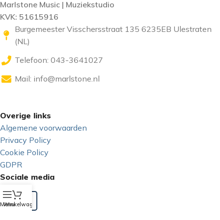
Marlstone Music | Muziekstudio
KVK: 51615916
Burgemeester Visschersstraat 135 6235EB Ulestraten
(NL)
Telefoon: 043-3641027
Mail:
info@marlstone.nl
Overige links
Algemene voorwaarden
Privacy Policy
Cookie Policy
GDPR
Sociale media
Menu
Winkelwagen