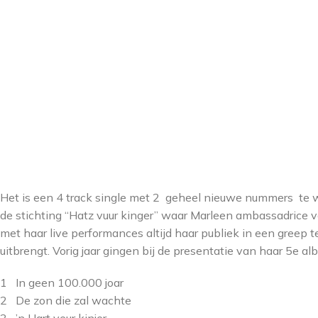
Het is een 4 track single met 2 geheel nieuwe nummers te w
de stichting “Hatz vuur kinger” waar Marleen ambassadrice 
met haar live performances altijd haar publiek in een greep 
uitbrengt. Vorig jaar gingen bij de presentatie van haar 5e 
1 In geen 100.000 joar
2 De zon die zal wachte
3 ’n Hart veur kinjer