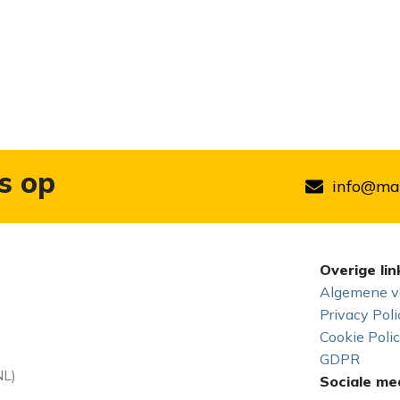
s op
info@mar
Overige lin
Algemene v
Privacy Poli
Cookie Poli
GDPR
NL)
Sociale me