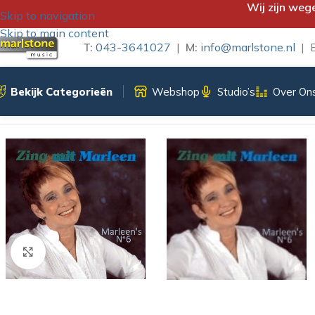
Wij zijn weg
Skip to navigation
Skip to main content
T:
043-3641027
|
M:
info@marlstone.nl
| B
Bekijk Categorieën
Webshop
Studio’s
Over On
Home
/
CD-Single
/
Zing mit mit Marleen
Klik om te vergroten