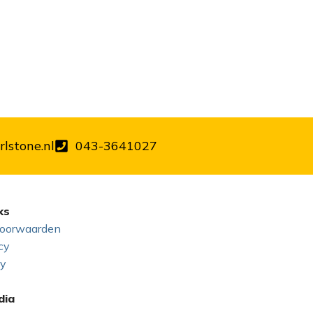
lstone.nl
043-3641027
ks
oorwaarden
cy
cy
dia