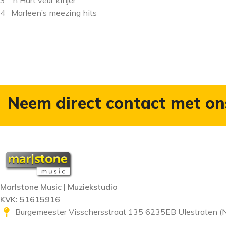
4 Marleen’s meezing hits
Neem direct contact met on
Marlstone Music | Muziekstudio
KVK: 51615916
Burgemeester Visschersstraat 135 6235EB Ulestraten (