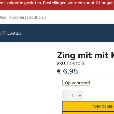
ens vakantie gesloten. Bestellingen worden vanaf 24 augus
urg. Visschersstraat 135
s
Contact
Zing mit mit 
SKU:
CDS1045
€
6,95
Op voorraad
-
+
TOEVOEGEN