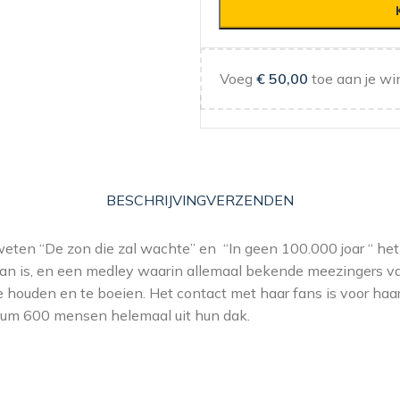
Voeg
€
50,00
toe aan je wi
BESCHRIJVING
VERZENDEN
eten “De zon die zal wachte” en “In geen 100.000 joar “ het
van is, en een medley waarin allemaal bekende meezingers v
te houden en te boeien. Het contact met haar fans is voor ha
album 600 mensen helemaal uit hun dak.