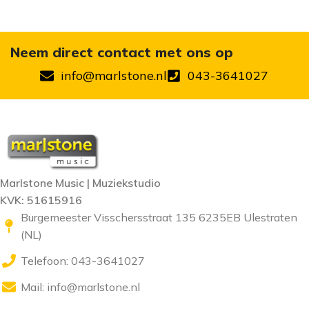
Neem direct contact met ons op
info@marlstone.nl
043-3641027
Marlstone Music | Muziekstudio
KVK: 51615916
Burgemeester Visschersstraat 135 6235EB Ulestraten
(NL)
Telefoon: 043-3641027
Mail:
info@marlstone.nl