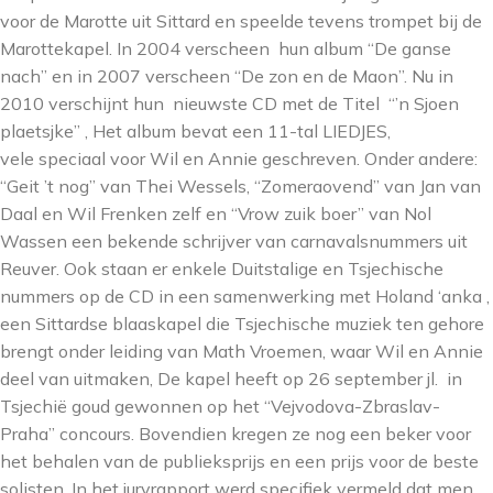
voor de Marotte uit Sittard en speelde tevens trompet bij de
Marottekapel. In 2004 verscheen hun album “De ganse
nach” en in 2007 verscheen “De zon en de Maon”. Nu in
2010 verschijnt hun nieuwste CD met de Titel “’n Sjoen
plaetsjke” , Het album bevat een 11-tal LIEDJES,
vele speciaal voor Wil en Annie geschreven. Onder andere:
“Geit ’t nog” van Thei Wessels, “Zomeraovend” van Jan van
Daal en Wil Frenken zelf en “Vrow zuik boer” van Nol
Wassen een bekende schrijver van carnavalsnummers uit
Reuver. Ook staan er enkele Duitstalige en Tsjechische
nummers op de CD in een samenwerking met Holand ‘anka ,
een Sittardse blaaskapel die Tsjechische muziek ten gehore
brengt onder leiding van Math Vroemen, waar Wil en Annie
deel van uitmaken, De kapel heeft op 26 september jl. in
Tsjechië goud gewonnen op het “Vejvodova-Zbraslav-
Praha” concours. Bovendien kregen ze nog een beker voor
het behalen van de publieksprijs en een prijs voor de beste
solisten. In het juryrapport werd specifiek vermeld dat men