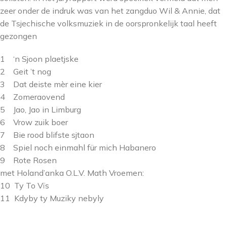
zeer onder de indruk was van het zangduo Wil & Annie, dat
de Tsjechische volksmuziek in de oorspronkelijk taal heeft
gezongen
1 ‘n Sjoon plaetjske
2 Geit ’t nog
3 Dat deiste mèr eine kier
4 Zomeraovend
5 Jao, Jao in Limburg
6 Vrow zuik boer
7 Bie rood blifste sjtaon
8 Spiel noch einmahl für mich Habanero
9 Rote Rosen
met Holand’anka O.L.V. Math Vroemen:
10 Ty To Vïs
11 Kdyby ty Muziky nebyly