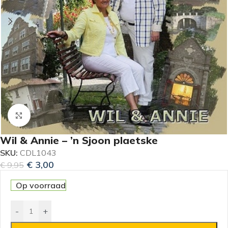
Klik om te vergroten
Wil & Annie – ’n Sjoon plaetske
SKU:
CDL1043
€
3,00
€
9,95
Op voorraad
-
+