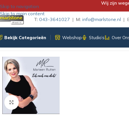
Wij zijn weg
Skip to navigation
Skip to main content
T:
043-3641027
|
M:
info@marlstone.nl
| B
Bekijk Categorieën
Webshop
Studio’s
Over On
Home
/
CD
/
Marleen Rutten
/
MARLEEN RUTTEN – ICH OUCH 
Klik om te vergroten