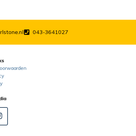
lstone.nl
043-3641027
ks
oorwaarden
cy
cy
dia