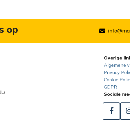
s op
info@mar
Overige lin
Algemene v
Privacy Poli
Cookie Poli
GDPR
NL)
Sociale me