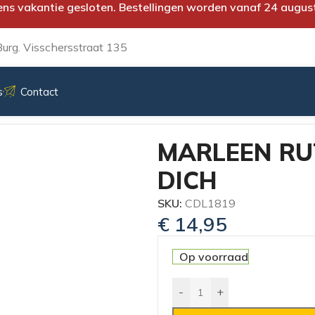
ens vakantie gesloten. Bestellingen worden vanaf 24 augus
urg. Visschersstraat 135
s
Contact
VAN DICH
MARLEEN RU
DICH
SKU:
CDL1819
€
14,95
Op voorraad
-
+