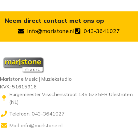
Neem direct contact met ons op
info@marlstone.nl
043-3641027
Marlstone Music | Muziekstudio
KVK: 51615916
Burgemeester Visschersstraat 135 6235EB Ulestraten
(NL)
Telefoon: 043-3641027
Mail:
info@marlstone.nl