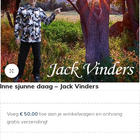
Klik om te vergroten
Inne sjunne daag – Jack Vinders
Voeg
€
50,00
toe aan je winkelwagen en ontvang
gratis verzending!