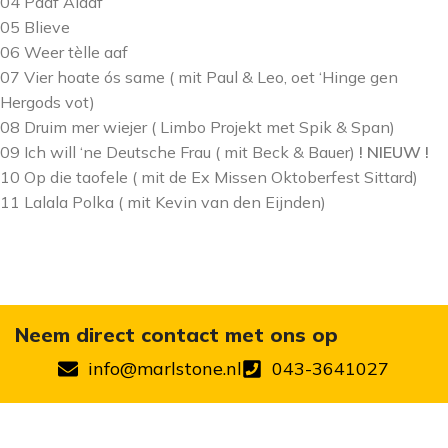
04 Paaf Alaaf
05 Blieve
06 Weer tèlle aaf
07 Vier hoate ós same ( mit Paul & Leo, oet ‘Hinge gen
Hergods vot)
08 Druim mer wiejer ( Limbo Projekt met Spik & Span)
09 Ich will ‘ne Deutsche Frau ( mit Beck & Bauer)
! NIEUW !
10 Op die taofele ( mit de Ex Missen Oktoberfest Sittard)
11 Lalala Polka ( mit Kevin van den Eijnden)
Neem direct contact met ons op
info@marlstone.nl
043-3641027