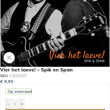
Klik om te vergroten
Vier het laeve! – Spik en Span
SKU:
C202207
€
9,95
Op voorraad
-
+