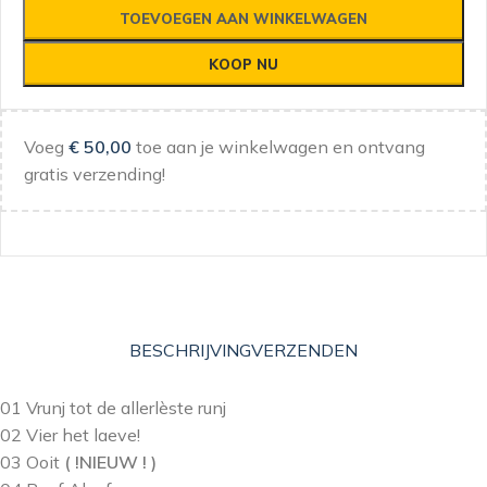
TOEVOEGEN AAN WINKELWAGEN
KOOP NU
Voeg
€
50,00
toe aan je winkelwagen en ontvang
gratis verzending!
BESCHRIJVING
VERZENDEN
01 Vrunj tot de allerlèste runj
02 Vier het laeve!
03 Ooit
( !NIEUW ! )