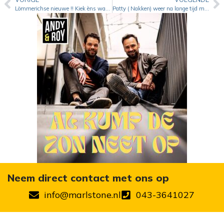
Lömmerichse nieuwe !! Kiek èns wat ich höb gevange- Kartoesj
Patty ( Nakken) weer na lange tijd muzikaal actief met nieuwe single Papa
Neem direct contact met ons op
info@marlstone.nl
043-3641027