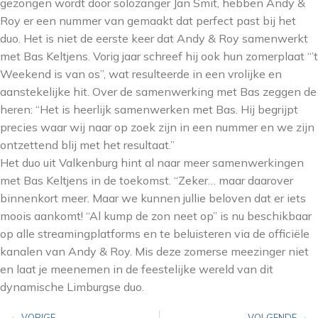
gezongen wordt door solozanger Jan Smit, hebben Andy &
Roy er een nummer van gemaakt dat perfect past bij het
duo. Het is niet de eerste keer dat Andy & Roy samenwerkt
met Bas Keltjens. Vorig jaar schreef hij ook hun zomerplaat “’t
Weekend is van os”, wat resulteerde in een vrolijke en
aanstekelijke hit. Over de samenwerking met Bas zeggen de
heren: “Het is heerlijk samenwerken met Bas. Hij begrijpt
precies waar wij naar op zoek zijn in een nummer en we zijn
ontzettend blij met het resultaat.”
Het duo uit Valkenburg hint al naar meer samenwerkingen
met Bas Keltjens in de toekomst. “Zeker… maar daarover
binnenkort meer. Maar we kunnen jullie beloven dat er iets
moois aankomt! “Al kump de zon neet op” is nu beschikbaar
op alle streamingplatforms en te beluisteren via de officiële
kanalen van Andy & Roy. Mis deze zomerse meezinger niet
en laat je meenemen in de feestelijke wereld van dit
dynamische Limburgse duo.
VORIGE
VOLGENDE