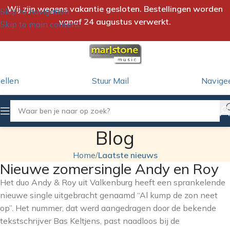
Wij zijn wegens vakantie gesloten. Bestellingen worden
Skip to navigation
vanaf 24 augustus verwerkt.
Skip to main content
ellen
Stuur Mail
Navige
Blog
Home
/
Laatste nieuws
Nieuwe zomersingle Andy en Roy
Het duo Andy & Roy uit Valkenburg heeft een sprankelende
nieuwe single uitgebracht genaamd “Al kump de zon neet
op”. Het nummer, dat werd aangedragen door de bekende
tekstschrijver Bas Keltjens, past naadloos bij de