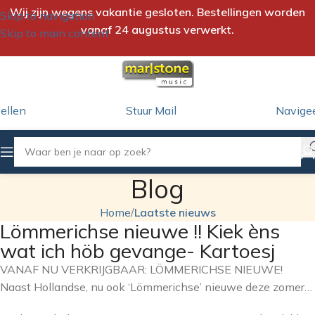
Wij zijn wegens vakantie gesloten. Bestellingen worden
Skip to navigation
vanaf 24 augustus verwerkt.
Skip to main content
ellen
Stuur Mail
Navige
Blog
Home
/
Laatste nieuws
Lömmerichse nieuwe !! Kiek èns
wat ich höb gevange- Kartoesj
VANAF NU VERKRIJGBAAR: LÖMMERICHSE NIEUWE!
Naast Hollandse, nu ook ‘Lömmerichse’ nieuwe deze zomer…