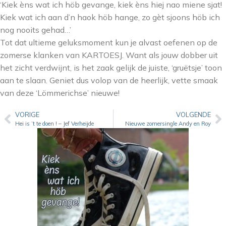
‘Kiek èns wat ich höb gevange, kiek èns hiej nao miene sjat!
Kiek wat ich aan d’n haok höb hange, zo gèt sjoons höb ich
nog nooits gehad…’
Tot dat ultieme geluksmoment kun je alvast oefenen op de
zomerse klanken van KARTOESJ. Want als jouw dobber uit
het zicht verdwijnt, is het zaak gelijk de juiste, ‘gruëtsje’ toon
aan te slaan. Geniet dus volop van de heerlijk, vette smaak
van deze ‘Lömmerichse’ nieuwe!
VORIGE
VOLGENDE
Hei is ’t te doen ! – Jef Verheijde
Nieuwe zomersingle Andy en Roy