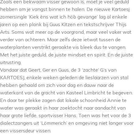
Zoals een bekwaam visser gewoon is, moet je veel geduld
hebben om je vangst binnen te halen. De nieuwe Kartoesj
zomersingle ‘Kiek èns wat ich höb gevange’ lag al enkele
jaren op een plank bij Guus Kitzen en tekstschrijver Thijs
Arts. Soms wat meer op de voorgrond, maar veel vaker wat
verder van achteren. Maar zelfs deze ietwat tussen de
waterplanten verstrikt geraakte vis bleek dus te vangen.
Met het juiste geduld, de juiste mindset en spirit. En de juiste
uitrusting.
Vandaar dat Geert, Ger en Guus, de 3 ‘zachte’ G’s van
KARTOESJ, enkele weken geleden de lieslaarzen van stal
hebben gehaald om zich voor dag en dauw naar de
waterkant van de gracht van Kasteel Limbricht te begeven.
En daar ter plekke zagen dat lokale schoonheid Annie te
water was geraakt in haar zoektocht naar aandacht van
haar grote liefde, sportvisser Hans. Toen was het voor de 3
dialectzangers uit ‘Lömmerich’ en omgeving niet langer voor
een vissersdeur vissen.