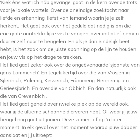
‘Kiek èns wat ich höb gevange’ gaat in de kern over de trots
voor je lokale wortels. Over de oneindige zoektocht naar
liefde en erkenning, liefst van iemand waarin je je zelf
herkent. Het gaat ook over het geduld dat nodig is om die
ene grote aantrekkelijke vis te vangen, over initiatief nemen
door er zelf naar te hengelen. En als je dan eindelijk beet
hebt, is het zaak om de juiste spanning op de lijn te houden
en jouw vis op het droge te trekken.
Het lied gaat zeker ook over de ongeëvenaarde ‘sjoonste van
gans Lömmerich’. En tegelijkertijd over die van Vrösjemig,
Sjlennich, Palemig, Kessenich, Fròmmerig, Rennemig, en
Gerieësjbrich. En over die van Obbich. En dan natuurlijk ook
die van Grevenbich .
Het lied gaat geheid over (w)elke plek op de wereld ook,
waar jij de ultieme schoonheid ervaren hebt. Of waar jij jouw
hengel nog gaat uitgooien. Deze zomer…of op ’n later
moment. In elk geval over het moment waarop jouw dobber
aanslaat en jij uitroept: