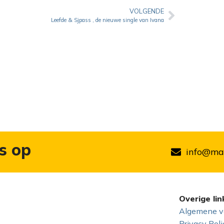
VOLGENDE
Leefde & Sjpass , de nieuwe single van Ivana
s op
info@mar
Overige lin
Algemene v
Privacy Poli