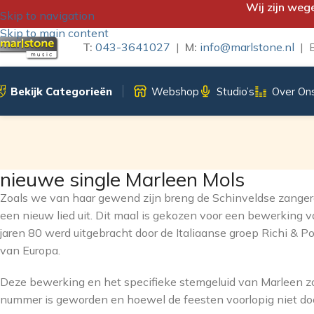
Wij zijn weg
Skip to navigation
Skip to main content
T:
043-3641027
|
M:
info@marlstone.nl
| B
Bekijk Categorieën
Webshop
Studio’s
Over On
nieuwe single Marleen Mols
Zoals we van haar gewend zijn breng de Schinveldse zangeres
een nieuw lied uit. Dit maal is gekozen voor een bewerking 
jaren 80 werd uitgebracht door de Italiaanse groep Richi & P
van Europa.
Deze bewerking en het specifieke stemgeluid van Marleen zo
nummer is geworden en hoewel de feesten voorlopig niet do