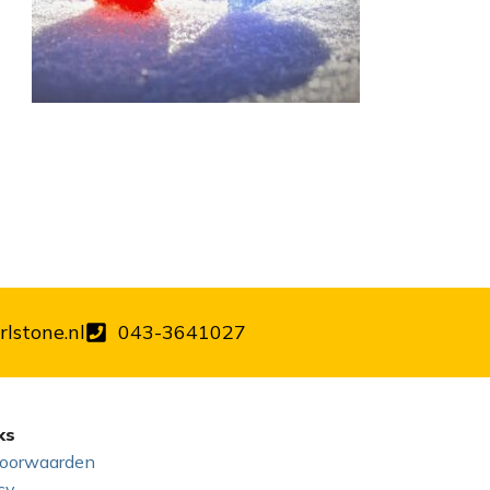
lstone.nl
043-3641027
ks
oorwaarden
cy