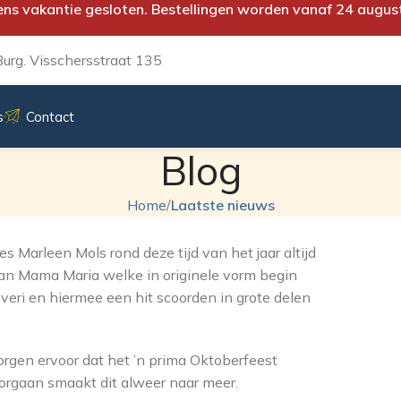
ens vakantie gesloten. Bestellingen worden vanaf 24 augus
urg. Visschersstraat 135
s
Contact
Blog
Home
/
Laatste nieuws
 Marleen Mols rond deze tijd van het jaar altijd
van Mama Maria welke in originele vorm begin
overi en hiermee een hit scoorden in grote delen
rgen ervoor dat het ’n prima Oktoberfeest
orgaan smaakt dit alweer naar meer.