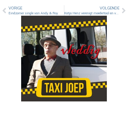
VORIGE
VOLGENDE
Eindzomer single van Andy & Roy
Katja Henz verenigt moedertaal en vaderland op nieuw album