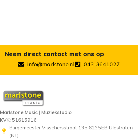
Neem direct contact met ons op
info@marlstone.nl
043-3641027
Marlstone Music | Muziekstudio
KVK: 51615916
Burgemeester Visschersstraat 135 6235EB Ulestraten
(NL)