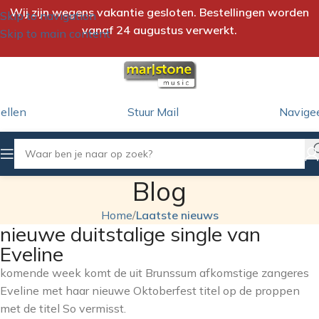
Wij zijn wegens vakantie gesloten. Bestellingen worden
Skip to navigation
vanaf 24 augustus verwerkt.
Skip to main content
ellen
Stuur Mail
Navige
Blog
Home
/
Laatste nieuws
nieuwe duitstalige single van
Eveline
komende week komt de uit Brunssum afkomstige zangeres
Eveline met haar nieuwe Oktoberfest titel op de proppen
met de titel So vermisst.