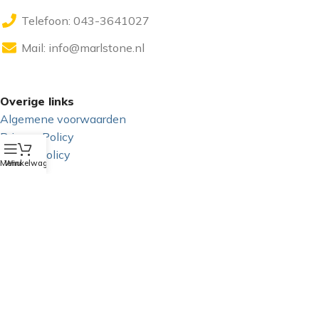
Telefoon: 043-3641027
Mail:
info@marlstone.nl
Overige links
Algemene voorwaarden
Privacy Policy
Cookie Policy
Menu
Winkelwagen
GDPR
Sociale media
Copyright 2025 - Marlstone Music | Powered by:
gyonfranssen.nl