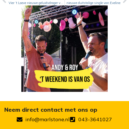
Vier ’t Laeve nieuwe geluidsdrager van Spik & Span
nieuwe duitstalige single van Eveline
Neem direct contact met ons op
info@marlstone.nl
043-3641027