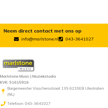
Neem direct contact met ons op
info@marlstone.nl
043-3641027
Marlstone Music | Muziekstudio
KVK: 51615916
Burgemeester Visschersstraat 135 6235EB Ulestraten
(NL)
Telefoon: 043-3641027