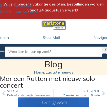
Wij zijn wegens vakantie gesloten. Bestellingen worden
Skip to navigation
vanaf 24 augustus verwerkt.
Skip to main content
ellen
Stuur Mail
Navige
Blog
Home
/
Laatste nieuws
Marleen Rutten met nieuw solo
concert
VORIGE
VOLGENDE
De breef en de bouzjie nieuwe release van Roger Villevoye
Zomerkarneval met La Bamba