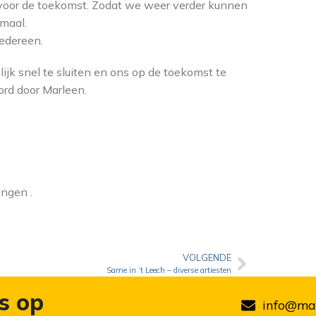
oor de toekomst. Zodat we weer verder kunnen
maal.
iedereen.
lijk snel te sluiten en ons op de toekomst te
ord door Marleen.
angen .
VOLGENDE
Same in ’t Leech – diverse artiesten
s op
info@mar