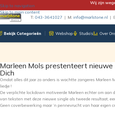
Wij zijn weg
Skip to navigation
Skip to main content
T:
043-3641027
|
M:
info@marlstone.nl
| B
Bekijk Categorieën
Webshop
Studio’s
Over On
Marleen Mols prestenteert nieuwe s
Dich
Omdat alles dit jaar zo anders is wachtte zangeres Marleen
liedje !
De verplichte lockdown motiveerde Marleen echter om aan d
van teksten met deze nieuwe single als tweede resultaat, eerd
Geen coverbewerking maar ’n pennevrucht van haar eigen cre