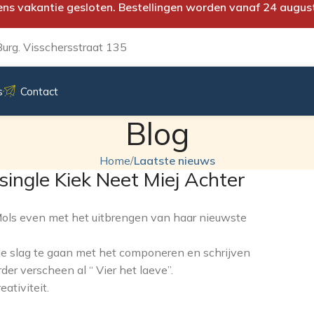
ens vakantie gesloten. Bestellingen worden vanaf 24 augus
urg. Visschersstraat 135
s
Contact
Blog
Home
/
Laatste nieuws
ingle Kiek Neet Miej Achter
 Mols even met het uitbrengen van haar nieuwste
e slag te gaan met het componeren en schrijven
er verscheen al “ Vier het laeve”.
ativiteit.