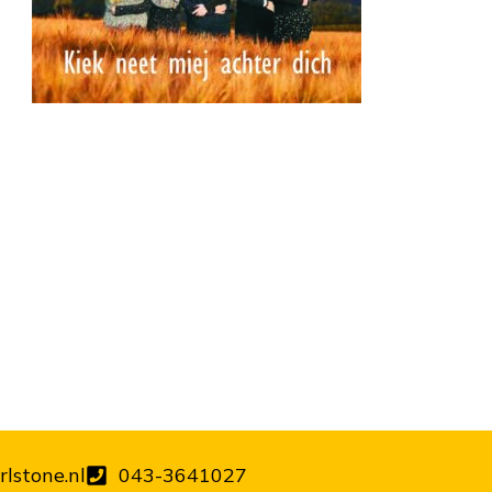
lstone.nl
043-3641027