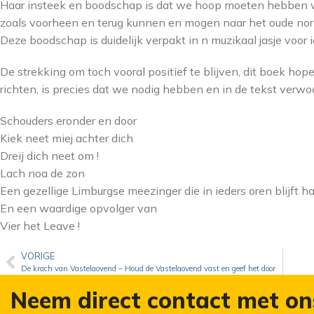
Haar insteek en boodschap is dat we hoop moeten hebben v
zoals voorheen en terug kunnen en mogen naar het oude nor
Deze boodschap is duidelijk verpakt in n muzikaal jasje voor 
De strekking om toch vooral positief te blijven, dit boek hope
richten, is precies dat we nodig hebben en in de tekst verwo
Schouders eronder en door
Kiek neet miej achter dich
Dreij dich neet om !
Lach noa de zon
Een gezellige Limburgse meezinger die in ieders oren blijft h
En een waardige opvolger van
Vier het Leave !
VORIGE
De krach van Vastelaovend – Houd de Vastelaovend vast en geef het door
Neem direct contact met on