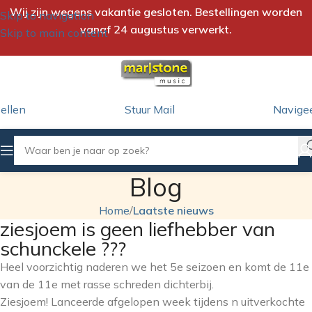
Wij zijn wegens vakantie gesloten. Bestellingen worden
Skip to navigation
vanaf 24 augustus verwerkt.
Skip to main content
ellen
Stuur Mail
Navige
Blog
Home
/
Laatste nieuws
ziesjoem is geen liefhebber van
schunckele ???
Heel voorzichtig naderen we het 5e seizoen en komt de 11e
van de 11e met rasse schreden dichterbij.
Ziesjoem! Lanceerde afgelopen week tijdens n uitverkochte