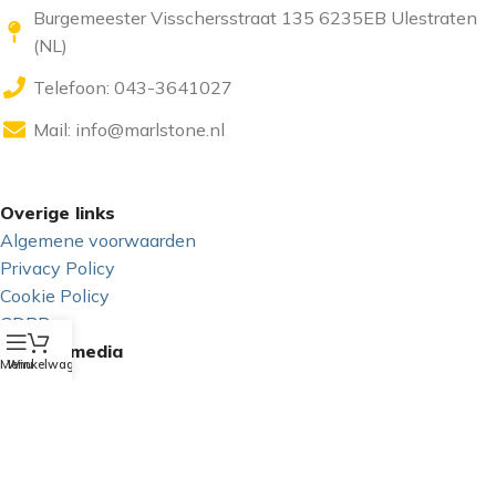
Burgemeester Visschersstraat 135 6235EB Ulestraten
(NL)
Telefoon: 043-3641027
Mail:
info@marlstone.nl
Overige links
Algemene voorwaarden
Privacy Policy
Cookie Policy
GDPR
Sociale media
Menu
Winkelwagen
Copyright 2025 - Marlstone Music | Powered by: