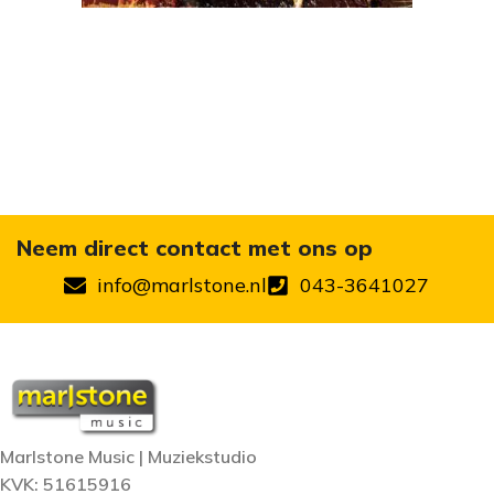
Neem direct contact met ons op
info@marlstone.nl
043-3641027
Marlstone Music | Muziekstudio
KVK: 51615916