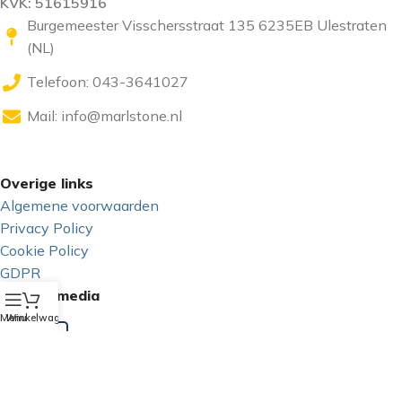
KVK: 51615916
Burgemeester Visschersstraat 135 6235EB Ulestraten
(NL)
Telefoon: 043-3641027
Mail:
info@marlstone.nl
Overige links
Algemene voorwaarden
Privacy Policy
Cookie Policy
GDPR
Sociale media
Menu
Winkelwagen