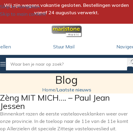
Wij zijn wegens vakantie gesloten. Bestellingen worden
Skip to navigation
vanaf 24 augustus verwerkt.
Skip to main content
ellen
Stuur Mail
Navige
Blog
Home
/
Laatste nieuws
Zèng MIT MICH…. – Paul Jean
Jessen
Binnenkort razen de eerste vastelaovesklanken weer over
onze provincie. In de toeloop naar de 11e van de 11e komt
op Allerzielen dit speciale Zittesje vastelaoveslied uit.