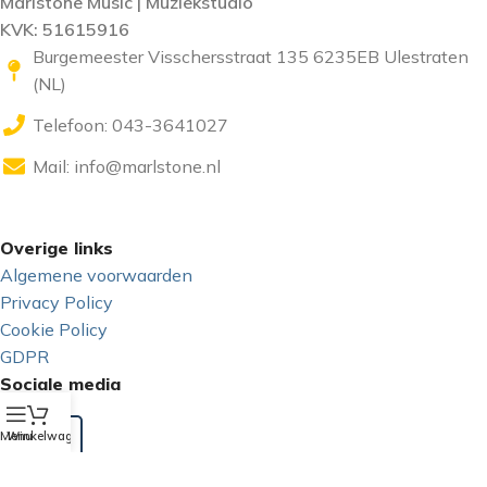
Marlstone Music | Muziekstudio
KVK: 51615916
Burgemeester Visschersstraat 135 6235EB Ulestraten
(NL)
Telefoon: 043-3641027
Mail:
info@marlstone.nl
Overige links
Algemene voorwaarden
Privacy Policy
Cookie Policy
GDPR
Sociale media
Menu
Winkelwagen