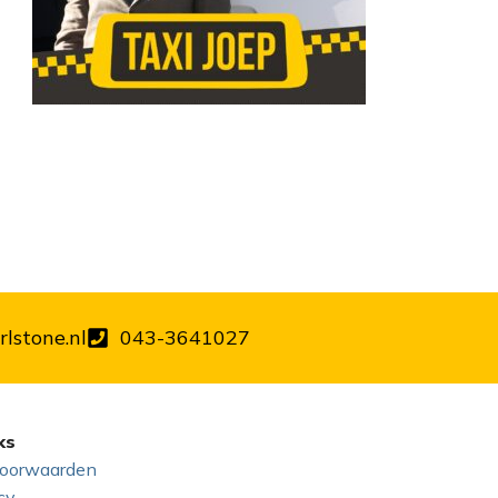
lstone.nl
043-3641027
ks
oorwaarden
cy