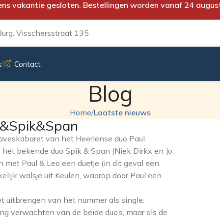
ens vakantie gesloten. Bestellingen worden vanaf 24 augus
urg. Visschersstraat 135
s
Contact
Blog
Home
/
Laatste nieuws
o&Spik&Span
loaveskabaret van het Heerlense duo Paul
0 het bekende duo Spik & Span (Niek Dirkx en Jo
 met Paul & Leo een duetje (in dit geval een
elijk walsje uit Keulen, waarop door Paul een
t uitbrengen van het nummer als single.
ing verwachten van de beide duo’s, maar als de