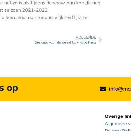
net zo is als tijdens de show, dan kon dit nog
et seizoen 2021-2022.
d alleen maar aan toepasselijkheid lijkt te
VOLGENDE
Drei daog vaan de wereld los – Katja Henz
s op
info@mar
Overige lin
Algemene v
Privacy Poli