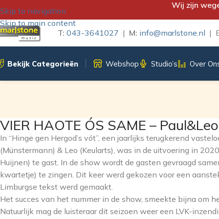
Wij zijn weg
Skip to navigation
Skip to main content
T:
043-3641027
|
M:
info@marlstone.nl
| B
Bekijk Categorieën
Webshop
Studio’s
Over On
VIER HAOTE ÓS SAME – Paul&Le
In “Hinge gen Hergod’s vót”, een jaarlijks terugkerend vaste
(Münstermann) & Leo (Keularts), was in de uitvoering in 202
Huijnen) te gast. In de show wordt de gasten gevraagd samen
kwartetje) te zingen. Dit keer werd gekozen voor een aanstek
Limburgse tekst werd gemaakt.
Het succes van het nummer in de show, smeekte bijna om he
Natuurlijk mag de luisteraar dit seizoen weer een LVK-inzend