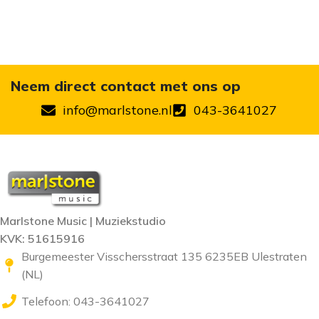
Neem direct contact met ons op
info@marlstone.nl
043-3641027
Marlstone Music | Muziekstudio
KVK: 51615916
Burgemeester Visschersstraat 135 6235EB Ulestraten
(NL)
Telefoon: 043-3641027