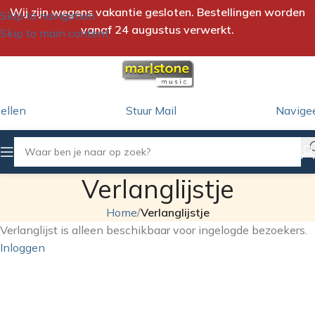
Wij zijn wegens vakantie gesloten. Bestellingen worden
Skip to navigation
vanaf 24 augustus verwerkt.
Skip to main content
ellen
Stuur Mail
Navige
Verlanglijstje
Home
/
Verlanglijstje
Verlanglijst is alleen beschikbaar voor ingelogde bezoekers.
Inloggen