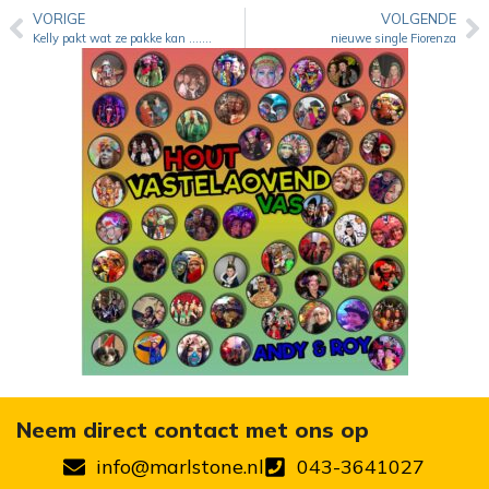
VORIGE
VOLGENDE
Kelly pakt wat ze pakke kan …….
nieuwe single Fiorenza
Neem direct contact met ons op
info@marlstone.nl
043-3641027