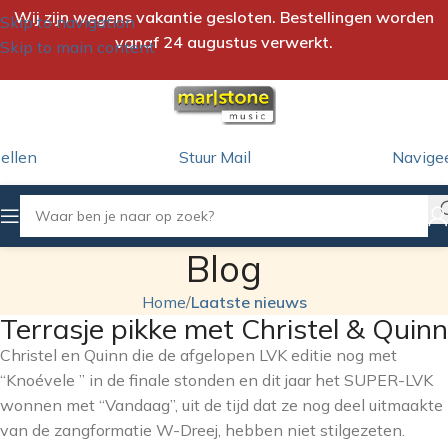
Wij zijn wegens vakantie gesloten. Bestellingen worden
Skip to navigation
vanaf 24 augustus verwerkt.
Skip to main content
ellen
Stuur Mail
Navige
Blog
Home
/
Laatste nieuws
Terrasje pikke met Christel & Quinn
Christel en Quinn die de afgelopen LVK editie nog met
“Knoévele ” in de finale stonden en dit jaar het SUPER-LVK
wonnen met “Vandaag”, uit de tijd dat ze nog deel uitmaakte
van de zangformatie W-Dreej, hebben niet stilgezeten.