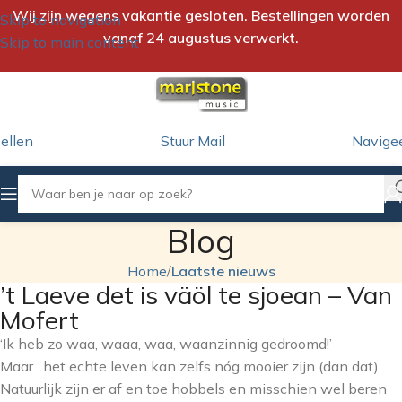
Wij zijn wegens vakantie gesloten. Bestellingen worden
Skip to navigation
vanaf 24 augustus verwerkt.
Skip to main content
ellen
Stuur Mail
Navige
Blog
Home
/
Laatste nieuws
’t Laeve det is väöl te sjoean – Van
Mofert
‘Ik heb zo waa, waaa, waa, waanzinnig gedroomd!’
Maar…het echte leven kan zelfs nóg mooier zijn (dan dat).
Natuurlijk zijn er af en toe hobbels en misschien wel beren