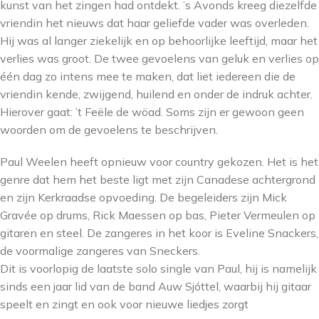
kunst van het zingen had ontdekt. ’s Avonds kreeg diezelfde
vriendin het nieuws dat haar geliefde vader was overleden.
Hij was al langer ziekelijk en op behoorlijke leeftijd, maar het
verlies was groot. De twee gevoelens van geluk en verlies op
één dag zo intens mee te maken, dat liet iedereen die de
vriendin kende, zwijgend, huilend en onder de indruk achter.
Hierover gaat: ’t Feële de wöad. Soms zijn er gewoon geen
woorden om de gevoelens te beschrijven.
Paul Weelen heeft opnieuw voor country gekozen. Het is het
genre dat hem het beste ligt met zijn Canadese achtergrond
en zijn Kerkraadse opvoeding. De begeleiders zijn Mick
Gravée op drums, Rick Maessen op bas, Pieter Vermeulen op
gitaren en steel. De zangeres in het koor is Eveline Snackers,
de voormalige zangeres van Sneckers.
Dit is voorlopig de laatste solo single van Paul, hij is namelijk
sinds een jaar lid van de band Auw Sjóttel, waarbij hij gitaar
speelt en zingt en ook voor nieuwe liedjes zorgt