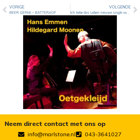
VORIGE
VOLGENDE
BEER GEPAK – BATTERAOF
Ich liebe das Leben nieuwe single voor Marleen Mols
Neem direct contact met ons op
info@marlstone.nl
043-3641027