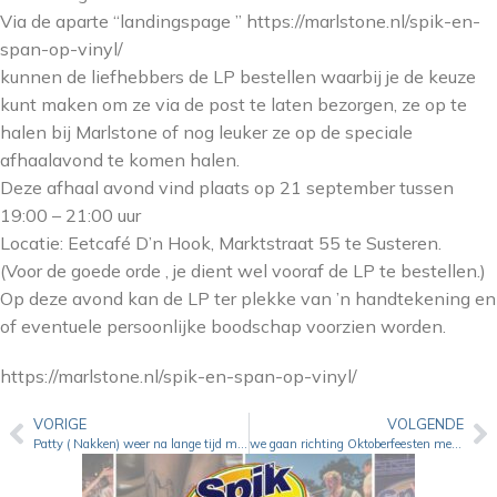
Via de aparte “landingspage ” https://marlstone.nl/spik-en-
span-op-vinyl/
kunnen de liefhebbers de LP bestellen waarbij je de keuze
kunt maken om ze via de post te laten bezorgen, ze op te
halen bij Marlstone of nog leuker ze op de speciale
afhaalavond te komen halen.
Deze afhaal avond vind plaats op 21 september tussen
19:00 – 21:00 uur
Locatie: Eetcafé D’n Hook, Marktstraat 55 te Susteren.
(Voor de goede orde , je dient wel vooraf de LP te bestellen.)
Op deze avond kan de LP ter plekke van ’n handtekening en
of eventuele persoonlijke boodschap voorzien worden.
https://marlstone.nl/spik-en-span-op-vinyl/
VORIGE
VOLGENDE
Patty ( Nakken) weer na lange tijd muzikaal actief met nieuwe single Papa
we gaan richting Oktoberfeesten met D’r Tim