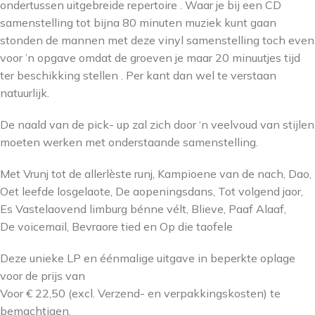
ondertussen uitgebreide repertoire . Waar je bij een CD
samenstelling tot bijna 80 minuten muziek kunt gaan
stonden de mannen met deze vinyl samenstelling toch even
voor ’n opgave omdat de groeven je maar 20 minuutjes tijd
ter beschikking stellen . Per kant dan wel te verstaan
natuurlijk.
De naald van de pick- up zal zich door ‘n veelvoud van stijlen
moeten werken met onderstaande samenstelling.
Met Vrunj tot de allerlèste runj, Kampioene van de nach, Dao,
Oet leefde losgelaote, De aopeningsdans, Tot volgend jaor,
Es Vastelaovend limburg bénne vélt, Blieve, Paaf Alaaf,
De voicemail, Bevraore tied en Op die taofele
Deze unieke LP en éénmalige uitgave in beperkte oplage
voor de prijs van
Voor € 22,50 (excl. Verzend- en verpakkingskosten) te
bemachtigen.