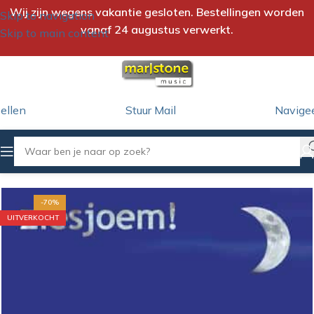
Wij zijn wegens vakantie gesloten. Bestellingen worden
Skip to navigation
vanaf 24 augustus verwerkt.
Skip to main content
ellen
Stuur Mail
Navige
Home
/
CD
/
Ziesjoem
-70%
UITVERKOCHT