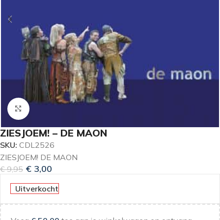
Klik om te vergroten
ZIESJOEM! – DE MAON
SKU:
CDL2526
ZIESJOEM! DE MAON
€
3,00
€
9,95
Uitverkocht