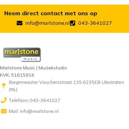
Neem direct contact met ons op
info@marlstone.nl
043-3641027
Marlstone Music | Muziekstudio
KVK: 51615916
Burgemeester Visschersstraat 135 6235EB Ulestraten
(NL)
Telefoon: 043-3641027
Mail:
info@marlstone.nl