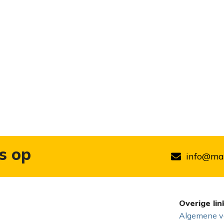
s op
info@mar
Overige lin
Algemene v