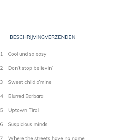
BESCHRIJVING
VERZENDEN
1 Cool und so easy
2 Don’t stop believin’
3 Sweet child o’mine
4 Blurred Barbara
5 Uptown Tirol
6 Suspicious minds
7 Where the streets have no name