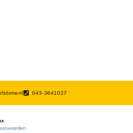
lstone.nl
043-3641027
ks
oorwaarden