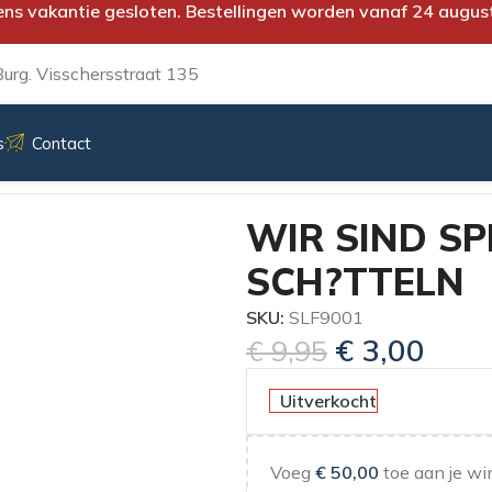
ens vakantie gesloten. Bestellingen worden vanaf 24 augus
urg. Visschersstraat 135
s
Contact
AUCH SCH?TTELN
WIR SIND SP
SCH?TTELN
SKU:
SLF9001
€
3,00
€
9,95
Uitverkocht
Voeg
€
50,00
toe aan je wi