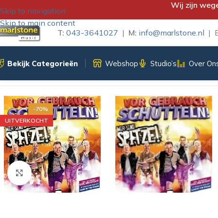
Wij zijn weg
Skip to navigation
Skip to main content
T:
043-3641027
|
M:
info@marlstone.nl
| B
Bekijk Categorieën
Webshop
Studio’s
Over On
Home
/
CD
/
Wir Sind Spitze
/
WIR SIND SPITZE! – VOR GEBR
-70%
UITVERKOCHT
Klik om te vergroten