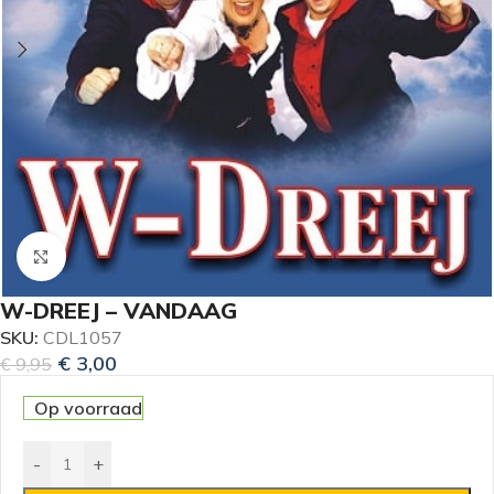
Klik om te vergroten
W-DREEJ – VANDAAG
SKU:
CDL1057
€
3,00
€
9,95
Op voorraad
-
+