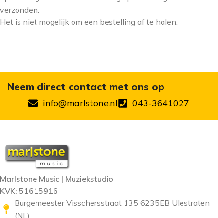
verzonden.
Het is niet mogelijk om een bestelling af te halen.
Neem direct contact met ons op
info@marlstone.nl
043-3641027
Marlstone Music | Muziekstudio
KVK: 51615916
Burgemeester Visschersstraat 135 6235EB Ulestraten
(NL)