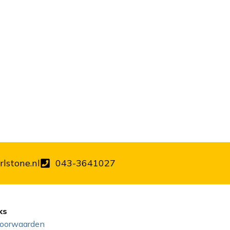
lstone.nl
043-3641027
ks
oorwaarden