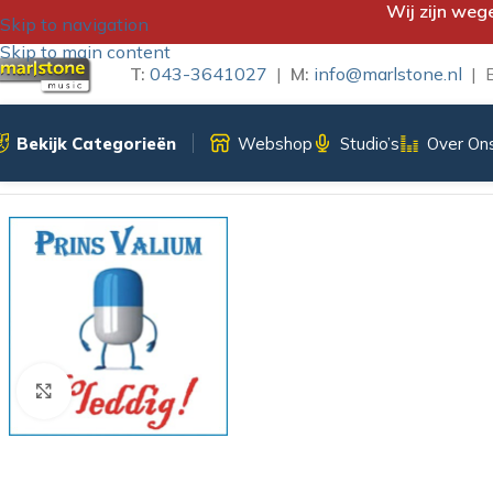
Wij zijn weg
Skip to navigation
Skip to main content
T:
043-3641027
|
M:
info@marlstone.nl
| B
Bekijk Categorieën
Webshop
Studio’s
Over On
Home
/
iTunes Download
/
VLEDDIG – PRINS VALIUM
Klik om te vergroten