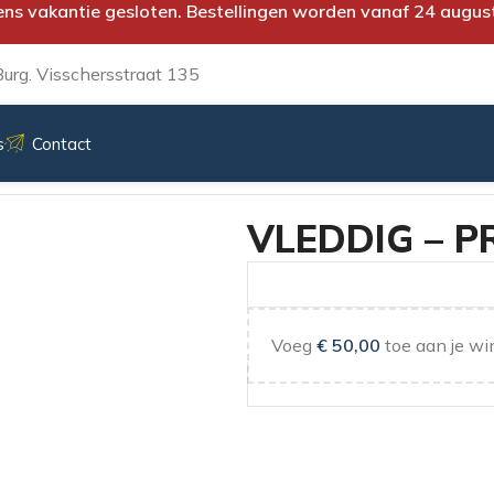
ens vakantie gesloten. Bestellingen worden vanaf 24 augus
urg. Visschersstraat 135
s
Contact
VLEDDIG – P
Voeg
€
50,00
toe aan je wi