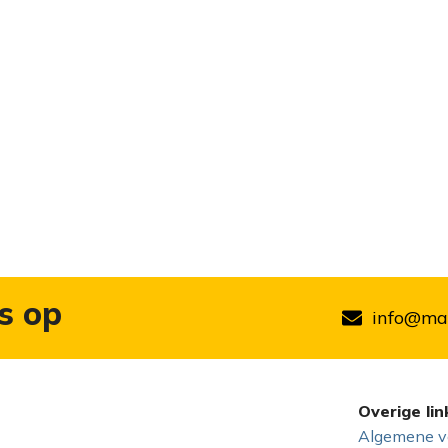
s op
info@mar
Overige lin
Algemene v