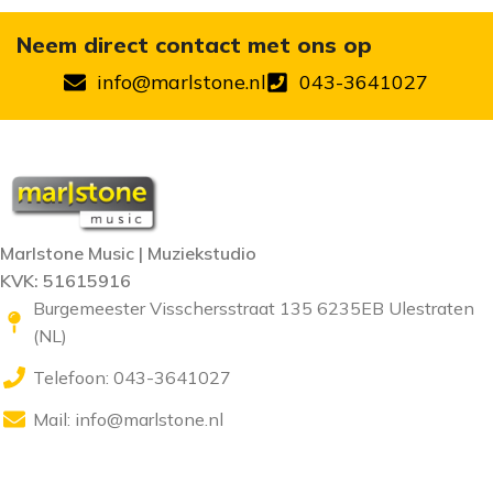
Neem direct contact met ons op
info@marlstone.nl
043-3641027
Marlstone Music | Muziekstudio
KVK: 51615916
Burgemeester Visschersstraat 135 6235EB Ulestraten
(NL)
Telefoon: 043-3641027
Mail:
info@marlstone.nl