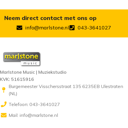
Neem direct contact met ons op
info@marlstone.nl
043-3641027
Marlstone Music | Muziekstudio
KVK: 51615916
Burgemeester Visschersstraat 135 6235EB Ulestraten
(NL)
Telefoon: 043-3641027
Mail:
info@marlstone.nl