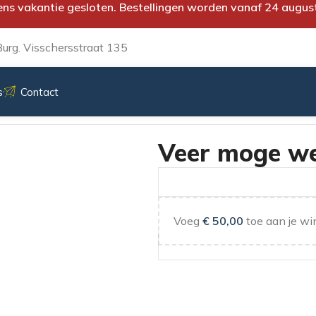
ens vakantie gesloten. Bestellingen worden vanaf 24 augus
urg. Visschersstraat 135
s
Contact
Bamba
Veer moge we
Voeg
€
50,00
toe aan je wi