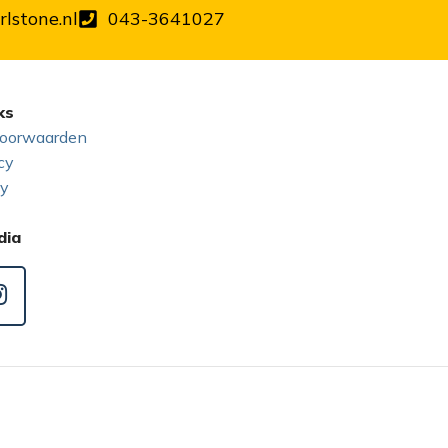
lstone.nl
043-3641027
ks
oorwaarden
cy
cy
dia