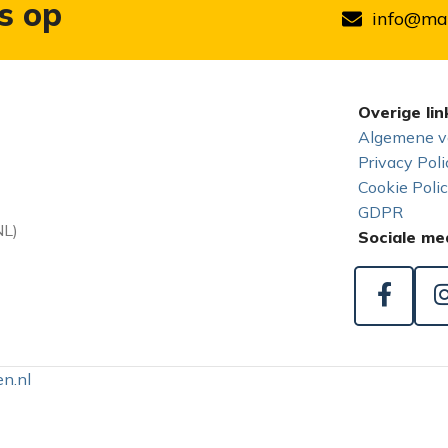
s op
info@mar
Overige lin
Algemene v
Privacy Poli
Cookie Poli
GDPR
NL)
Sociale me
n.nl