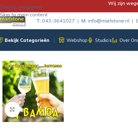
Wij zijn weg
Skip to navigation
Skip to main content
T:
043-3641027
|
M:
info@marlstone.nl
| B
Bekijk Categorieën
Webshop
Studio’s
Over On
Home
/
iTunes Download
/
Veer moge weer …..terrasse – La 
Klik om te vergroten