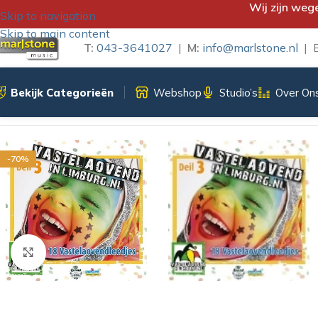
Wij zijn weg
Skip to navigation
Skip to main content
T:
043-3641027
|
M:
info@marlstone.nl
| B
Bekijk Categorieën
Webshop
Studio’s
Over On
Home
/
CD
/
Vastelaovend (Verzamel CD)
/
VASTELAOVEND IN L
-70%
Klik om te vergroten