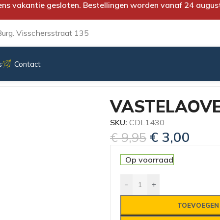
ens vakantie gesloten. Bestellingen worden vanaf 24 augus
urg. Visschersstraat 135
s
Contact
IMBURG DEIL 3
VASTELAOVEN
SKU:
CDL1430
€
3,00
€
9,95
Op voorraad
-
+
TOEVOEGEN