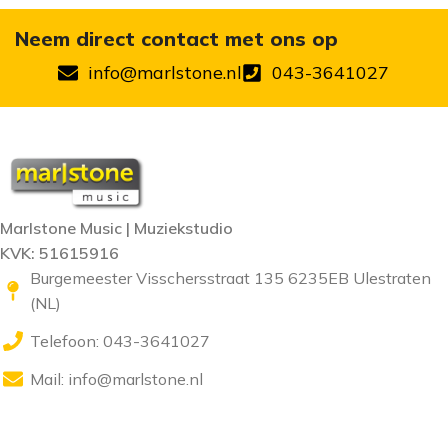
Neem direct contact met ons op
info@marlstone.nl
043-3641027
Marlstone Music | Muziekstudio
KVK: 51615916
Burgemeester Visschersstraat 135 6235EB Ulestraten
(NL)
Telefoon: 043-3641027
Mail:
info@marlstone.nl