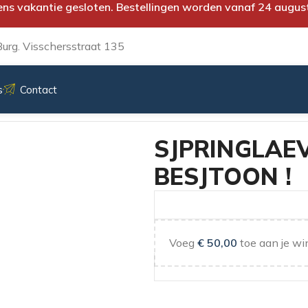
ens vakantie gesloten. Bestellingen worden vanaf 24 augus
urg. Visschersstraat 135
s
Contact
 NOG BESJTOON !
SJPRINGLAE
BESJTOON !
Voeg
€
50,00
toe aan je wi