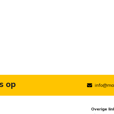
s op
info@mar
Overige lin