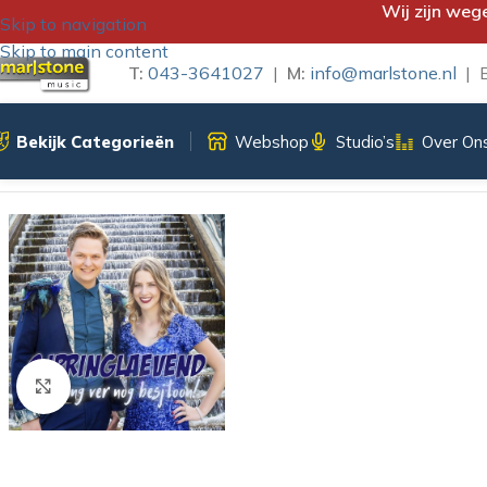
Wij zijn weg
Skip to navigation
Skip to main content
T:
043-3641027
|
M:
info@marlstone.nl
| B
Bekijk Categorieën
Webshop
Studio’s
Over On
Home
/
iTunes Download
/
SJPRINGLAEVEND – ZOELANG VER
Klik om te vergroten