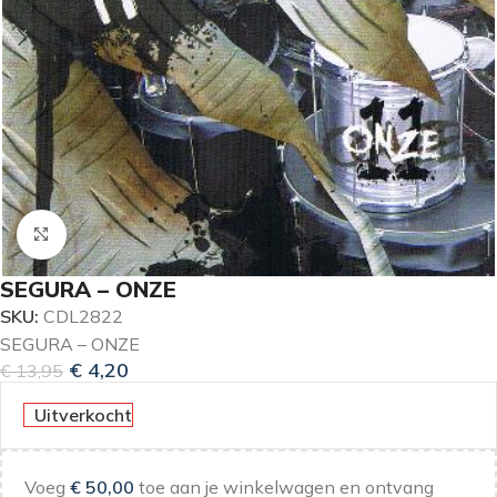
Klik om te vergroten
SEGURA – ONZE
SKU:
CDL2822
SEGURA – ONZE
€
4,20
€
13,95
Uitverkocht
Voeg
€
50,00
toe aan je winkelwagen en ontvang