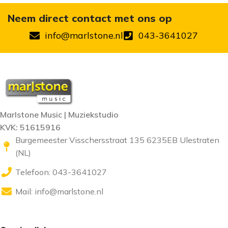
Neem direct contact met ons op
info@marlstone.nl
043-3641027
Marlstone Music | Muziekstudio
KVK: 51615916
Burgemeester Visschersstraat 135 6235EB Ulestraten
(NL)
Telefoon: 043-3641027
Mail:
info@marlstone.nl