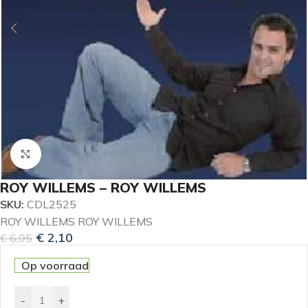
Klik om te vergroten
ROY WILLEMS – ROY WILLEMS
SKU:
CDL2525
ROY WILLEMS ROY WILLEMS
€
2,10
€
6,95
Op voorraad
-
+