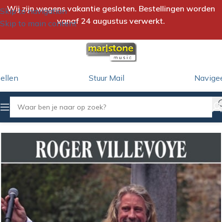
Wij zijn wegens vakantie gesloten. Bestellingen worden
Skip to navigation
vanaf 24 augustus verwerkt.
Skip to main content
ellen
Stuur Mail
Navige
Home
/
iTunes Download