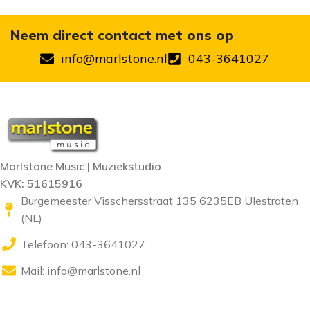
Neem direct contact met ons op
info@marlstone.nl
043-3641027
Marlstone Music | Muziekstudio
KVK: 51615916
Burgemeester Visschersstraat 135 6235EB Ulestraten
(NL)
Telefoon: 043-3641027
Mail:
info@marlstone.nl