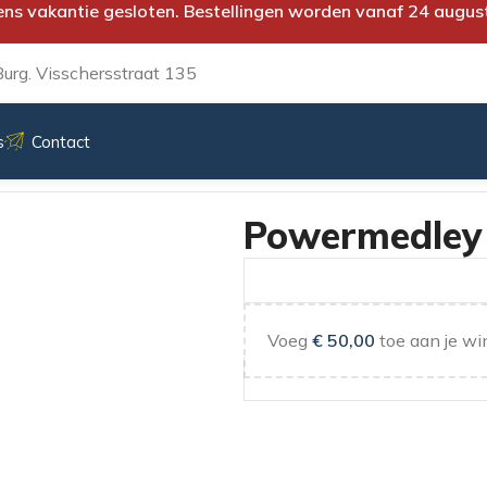
ens vakantie gesloten. Bestellingen worden vanaf 24 augus
urg. Visschersstraat 135
s
Contact
Powermedley 
Voeg
€
50,00
toe aan je wi