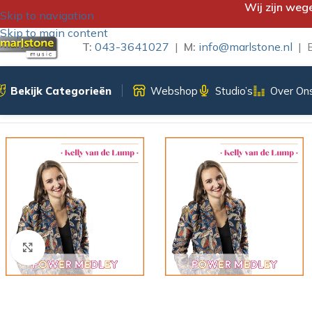
Wij zijn weg
Skip to navigation
Skip to main content
T:
043-3641027
|
M:
info@marlstone.nl
| B
Bekijk Categorieën
Webshop
Studio’s
Over On
Home
/
iTunes Download
/
Powermedley – Kelly van de Lump
Klik om te vergroten