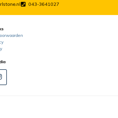
lstone.nl
043-3641027
ks
oorwaarden
cy
cy
dia