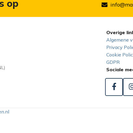
s op
info@mar
Overige lin
Algemene v
Privacy Poli
Cookie Poli
GDPR
NL)
Sociale me
n.nl