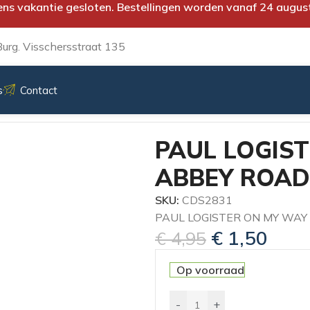
ens vakantie gesloten. Bestellingen worden vanaf 24 augus
urg. Visschersstraat 135
s
Contact
Y ROAD
PAUL LOGIST
ABBEY ROAD
SKU:
CDS2831
PAUL LOGISTER ON MY WAY
€
1,50
€
4,95
Op voorraad
-
+