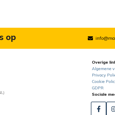
s op
info@mar
Overige lin
Algemene v
Privacy Poli
Cookie Poli
GDPR
NL)
Sociale me