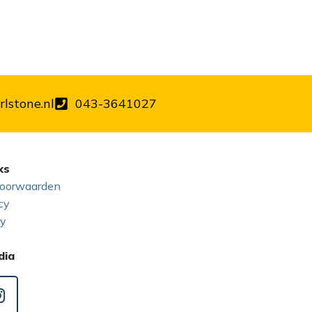
lstone.nl
043-3641027
ks
oorwaarden
cy
cy
dia