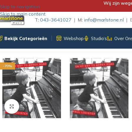
Wij zijn weg
Skip to navigation
Skip to main content
T:
043-3641027
|
M:
info@marlstone.nl
| B
Bekijk Categorieën
Webshop
Studio’s
Over On
Home
/
CD-Single
/
PAUL LOGISTER – ON MY WAY TO ABBE
-70%
Klik om te vergroten